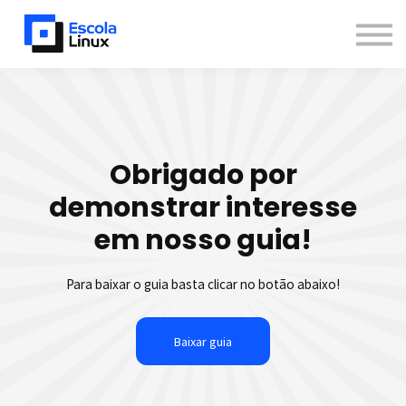
Blog
Materiais
Contato
Sobre
Inscreva-se
Obrigado por
Já sou aluno
Newsletter
demonstrar interesse
em nosso guia!
Para baixar o guia basta clicar no botão abaixo!
Baixar guia