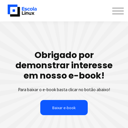
Blog
Materiais
Contato
Sobre
Inscreva-se
Obrigado por
Já sou aluno
Newsletter
demonstrar interesse
em nosso e-book!
Para baixar o e-book basta clicar no botão abaixo!
Baixar e-book