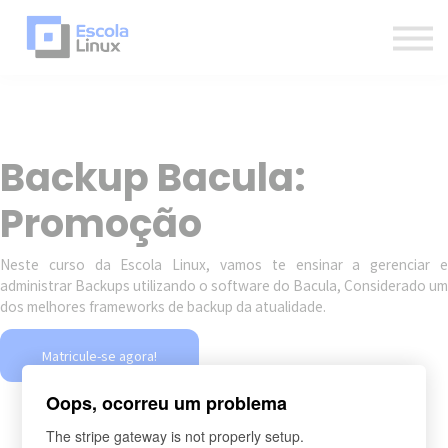
Blog
Materiais
Contato
Sobre
Inscreva-se
Backup Bacula:
Já sou aluno
Promoção
Newsletter
Neste curso da Escola Linux, vamos te ensinar a gerenciar e
administrar Backups utilizando o software do Bacula, Considerado um
dos melhores frameworks de backup da atualidade.
Matricule-se agora!
Oops, ocorreu um problema
The stripe gateway is not properly setup.