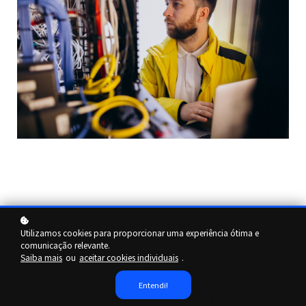
Utilizamos cookies para proporcionar uma experiência ótima e
comunicação relevante.
A carreira de administrador de sistemas é uma escolha
Saiba mais
ou
aceitar cookies individuais
.
promissora para aqueles interessados em trabalhar com
tecnologia. Afinal, o administrador de sistemas é responsável
Entendi!
por garantir a infraestrutura de TI de uma organização.