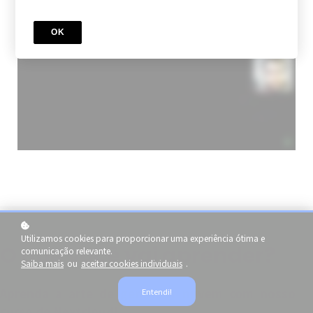
OK
Utilizamos cookies para proporcionar uma experiência ótima e
O que você vai aprender?
comunicação relevante.
Saiba mais
ou
aceitar cookies individuais
.
Aprenda a arte de gerenciar nuvem com nosso
Entendi!
curso de Nextcloud!