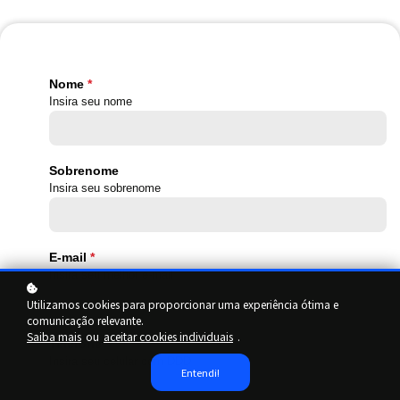
Nome
Insira seu nome
Sobrenome
Insira seu sobrenome
E-mail
Insira seu melhor e-mail
Utilizamos cookies para proporcionar uma experiência ótima e
comunicação relevante.
Saiba mais
ou
aceitar cookies individuais
.
Telefone
Insira seu celular com DDD
Entendi!