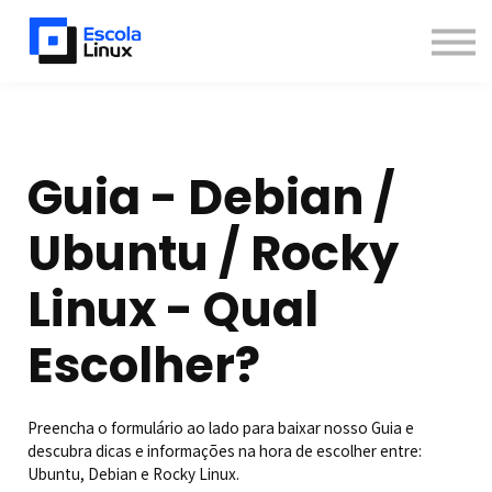
Blog
Materiais
Contato
Sobre
Inscreva-se
Guia - Debian /
Já sou aluno
Ubuntu / Rocky
Newsletter
Linux - Qual
Escolher?
Preencha o formulário ao lado para baixar nosso Guia e
descubra dicas e informações na hora de escolher entre:
Ubuntu, Debian e Rocky Linux.