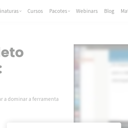
inaturas
Cursos
Pacotes
Webinars
Blog
Mat
eto
:
ar a dominar a ferramenta