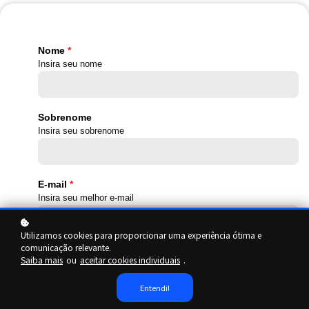
Nome
Insira seu nome
Sobrenome
Insira seu sobrenome
E-mail
Insira seu melhor e-mail
Utilizamos cookies para proporcionar uma experiência ótima e
comunicação relevante.
Telefone
Saiba mais
ou
aceitar cookies individuais
.
Insira seu celular com DDD
Entendi!