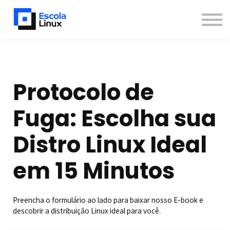
Blog
Materiais
Contato
Sobre
Inscreva-se
Protocolo de
Já sou aluno
Fuga: Escolha sua
Newsletter
Distro Linux Ideal
em 15 Minutos
Preencha o formulário ao lado para baixar nosso E-book e
descobrir a distribuição Linux ideal para você.