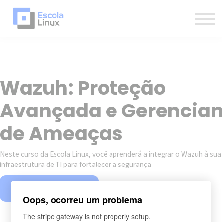
Blog
Materiais
Contato
Sobre
Inscreva-se
Wazuh: Proteção
Já sou aluno
Avançada e Gerencia
Newsletter
de Ameaças
Neste curso da Escola Linux, você aprenderá a integrar o Wazuh à sua
infraestrutura de TI para fortalecer a segurança
Matricule-se agora!
Oops, ocorreu um problema
The stripe gateway is not properly setup.