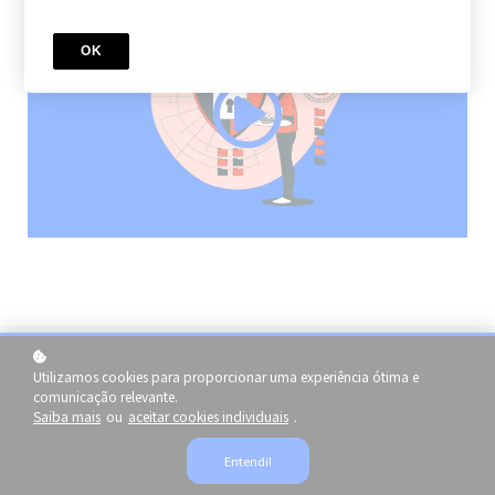
OK
Utilizamos cookies para proporcionar uma experiência ótima e
O que você vai aprender?
comunicação relevante.
Saiba mais
ou
aceitar cookies individuais
.
Domine a segurança de seus sistemas com Wazuh!
Entendi!
Neste curso completo, você aprenderá a instalar, configurar e