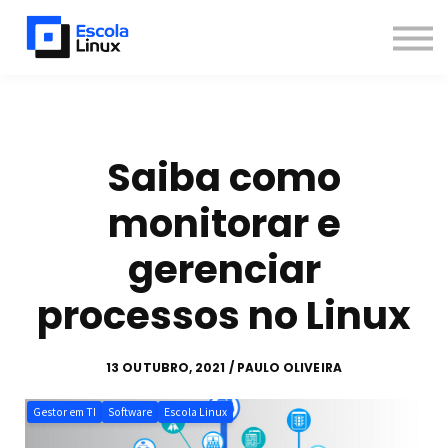
Blog
Materiais
Contato
Sobre
Inscreva-se
Saiba como
Já sou aluno
monitorar e
Newsletter
gerenciar
processos no Linux
13 OUTUBRO, 2021 / PAULO OLIVEIRA
Gestor em TI
Software
Escola Linux