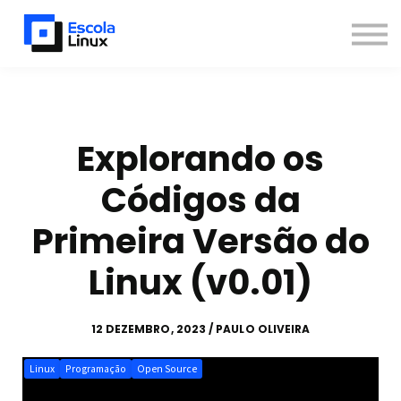
Blog
Materiais
Contato
Sobre
Inscreva-se
Explorando os
Já sou aluno
Códigos da
Newsletter
Primeira Versão do
Linux (v0.01)
12 DEZEMBRO, 2023 / PAULO OLIVEIRA
Linux
Programação
Open Source