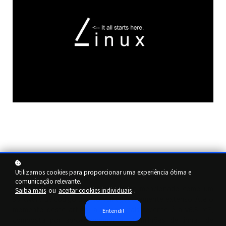
Utilizamos cookies para proporcionar uma experiência ótima e
comunicação relevante.
O kernel do
Linux
é frequentemente mencionado como um
Saiba mais
ou
aceitar cookies individuais
.
software de código aberto esmagadoramente extenso. Até o
momento deste artigo, a versão mais recente é a v6.5-rc7,
Entendi!
composta por aproximadamente 36 milhões de linhas de